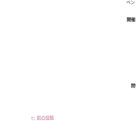
ベン
開催
問
投
稿
前
前の投稿
の
ナ
投