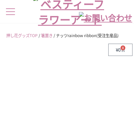
押し花グッズTOP
/
箸置き
/ ナッツrainbow ribbon(受注生産品)
0
¥
0