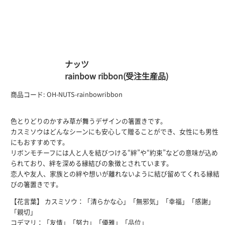
ナッツ
rainbow ribbon(受注生産品)
商品コード:
OH-NUTS-rainbowribbon
色とりどりのかすみ草が舞うデザインの箸置きです。
カスミソウはどんなシーンにも安心して贈ることができ、女性にも男性
にもおすすめです。
リボンモチーフには人と人を結びつける“絆”や“約束”などの意味が込め
られており、絆を深める縁結びの象徴とされています。
恋人や友人、家族との絆や想いが離れないように結び留めてくれる縁結
びの箸置きです。
【花言葉】 カスミソウ：「清らかな心」「無邪気」「幸福」「感謝」
「親切」
コデマリ：「友情」「努力」「優雅」「品位」